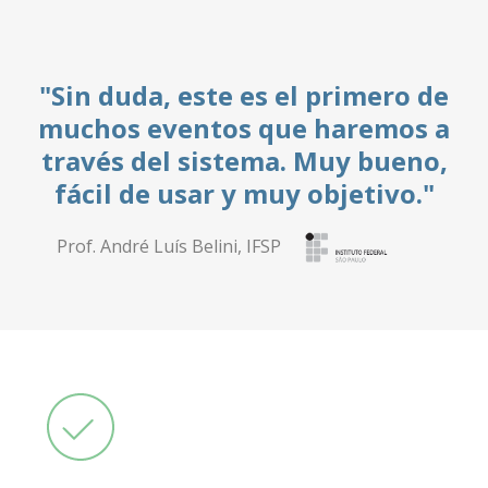
el primero de
"Su servicio es impre
e haremos a
Sepan que contri
. Muy bueno,
significativamente a l
y objetivo."
de la ciencia y la ed
todo el país.
Alexandre Dotta, UniBrasil